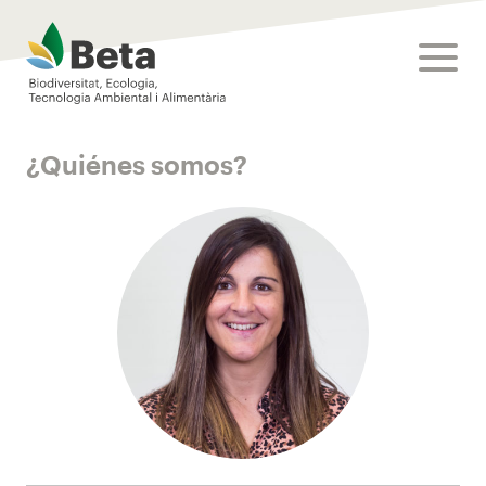
Beta Tech Center
toggle
¿Quiénes somos?