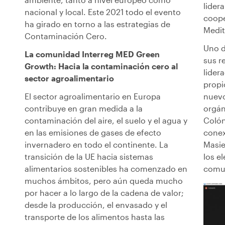
lidera
nacional y local. Este 2021 todo el evento
coope
ha girado en torno a las estrategias de
Medit
Contaminación Cero.
Uno d
La comunidad Interreg MED Green
sus r
Growth: Hacia la contaminación cero al
lider
sector agroalimentario
prop
El sector agroalimentario en Europa
nuevo
contribuye en gran medida a la
orgán
contaminación del aire, el suelo y el agua y
Colón
en las emisiones de gases de efecto
conex
invernadero en todo el continente. La
Masie
transición de la UE hacia sistemas
los e
alimentarios sostenibles ha comenzado en
comun
muchos ámbitos, pero aún queda mucho
por hacer a lo largo de la cadena de valor;
desde la producción, el envasado y el
transporte de los alimentos hasta las