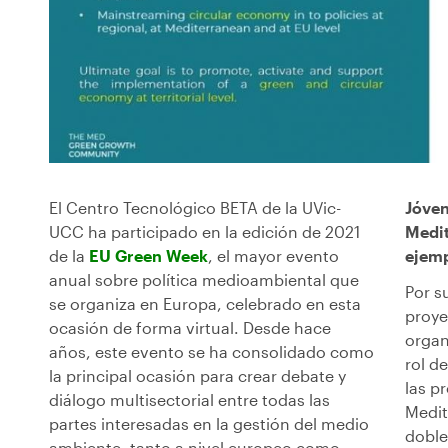
El Centro Tecnológico BETA de la UVic-
Jóven
UCC ha participado en la edición de 2021
Medi
de la
EU Green Week
, el mayor evento
ejemp
anual sobre política medioambiental que
Por s
se organiza en Europa, celebrado en esta
proye
ocasión de forma virtual. Desde hace
organ
años, este evento se ha consolidado como
rol d
la principal ocasión para crear debate y
las p
diálogo multisectorial entre todas las
Medit
partes interesadas en la gestión del medio
doble
ambiente, tanto a nivel europeo como